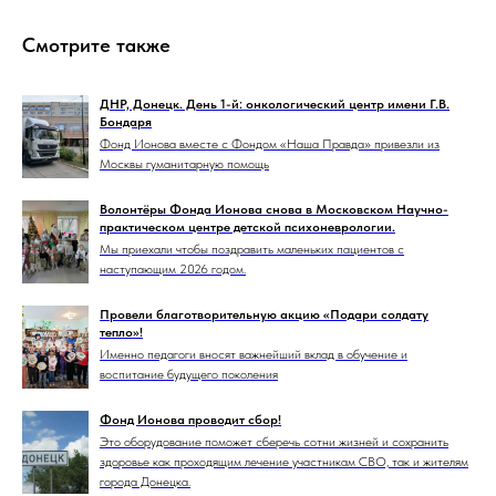
Смотрите также
ДНР, Донецк. День 1-й: онкологический центр имени Г.В.
Бондаря
Фонд Ионова вместе с Фондом «Наша Правда» привезли из
Москвы гуманитарную помощь
Волонтёры Фонда Ионова снова в Московском Научно-
практическом центре детской психоневрологии.
Мы приехали чтобы поздравить маленьких пациентов с
наступающим 2026 годом.
Провели благотворительную акцию «Подари солдату
тепло»!
Именно педагоги вносят важнейший вклад в обучение и
воспитание будущего поколения
Фонд Ионова проводит сбор!
Это оборудование поможет сберечь сотни жизней и сохранить
здоровье как проходящим лечение участникам СВО, так и жителям
города Донецка.