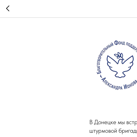
ДНР, Дон
В Донецке мы вст
штурмовой бригад