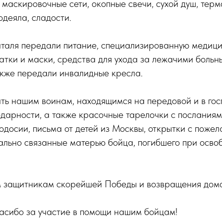
 маскировочные сети, окопные свечи, сухой душ, терм
деяла, сладости.
италя передали питание, специализированную медици
тки и маски, средства для ухода за лежачими больн
акже передали инвалидные кресла.
ть нашим воинам, находящимся на передовой и в гос
дарности, а также красочные тарелочки с посланиями
досии, письма от детей из Москвы, открытки с поже
ально связанные матерью бойца, погибшего при осв
защитникам скорейшей Победы и возвращения домо
асибо за участие в помощи нашим бойцам!