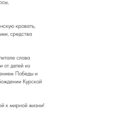
осы,
нскую кровать,
ыми, средства
питале слова
 от детей из
ланием Победы и
обождении Курской
й к мирной жизни!