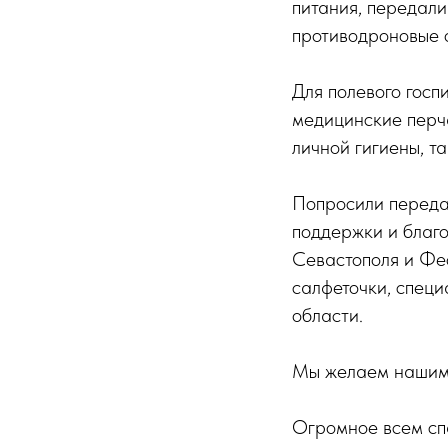
питания, передали
противодроновые о
Для полевого госп
медицинские перча
личной гигиены, т
Попросили переда
поддержки и благо
Севастополя и Фео
салфеточки, специ
области.
Мы желаем нашим 
Огромное всем сп