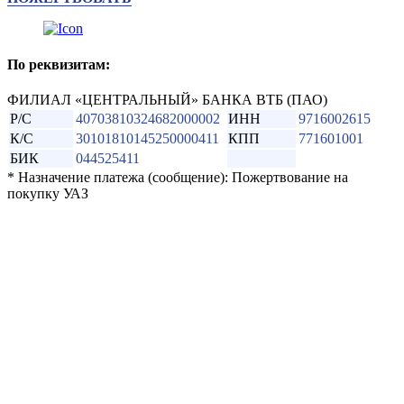
По реквизитам:
ФИЛИАЛ «ЦЕНТРАЛЬНЫЙ» БАНКА ВТБ (ПАО)
Р/С
40703810324682000002
ИНН
9716002615
К/С
30101810145250000411
КПП
771601001
БИК
044525411
* Назначение платежа (сообщение): Пожертвование на
покупку УАЗ